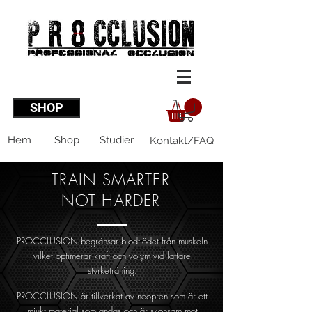
SHOP
Hem
Shop
Studier
Kontakt/FAQ
TRAIN SMARTER
NOT HARDER
PROCCLUSION begränsar blodflödet från muskeln
vilket optimerar kraft och volym vid lättare
styrketräning.
PROCCLUSION är tillverkat av neopren som är ett
mjukt material som andas och är skonsam mot