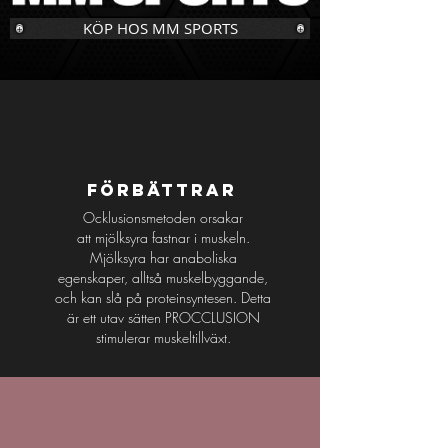
KÖP HOS MM SPORTS
FÖRBÄTTRAR
Ocklusionsmetoden
orsakar
att mjölksyra fastnar i muskeln.
Mjölksyra har anaboliska
egenskaper, alltså muskelbyggande,
och kan slå på proteinsyntesen. Detta
är ett utav sätten PROCCLUSION
stimulerar muskeltillväxt.