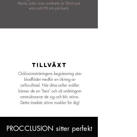
flesta, (obs max omkrets är 50cm på
arm och 93 cm på ben)
TILLVÄXT
Ocklusionsträningens begränsning utav
blodflödet medför en ökning av
cellsvullnad. När dina celler sväller
känner de en "fara" och så småningom
omstrukturerar de sig och blir större.
Detta innebär större muskler för dig!
PROCCLUSION sitter perfekt