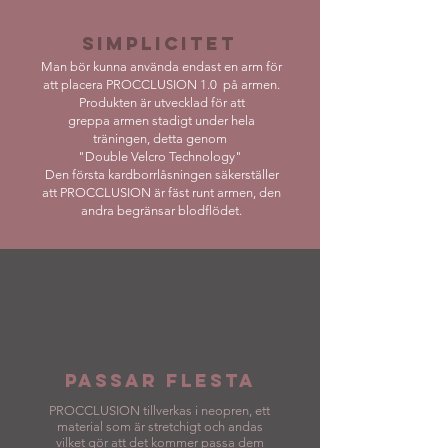
SIMPLICITET
Man bör kunna använda endast en arm för
att placera PROCCLUSION 1.0 på armen.
Produkten är utvecklad för att
greppa armen stadigt under hela
träningen, detta genom
"Double Velcro Technology"
Den första kardborrlåsningen säkerställer
att PROCCLUSION är fäst runt armen, den
andra begränsar blodflödet.
PASSAR flesta
PROCCLUSION tillverkas i neopren, ett
material som är stretchigt och andas
vilket gör att det kommer passa dem